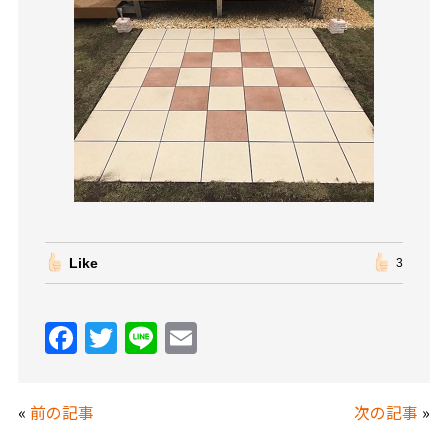
Like
3
F
T
Li
E
a
w
n
m
c
itt
e
ai
«
前の記事
次の記事
»
e
er
l