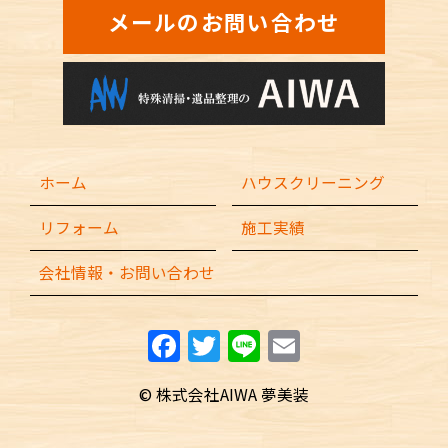
メールのお問い合わせ
ホーム
ハウスクリーニング
リフォーム
施工実績
会社情報・お問い合わせ
F
T
Li
E
a
w
n
m
© 株式会社AIWA 夢美装
c
itt
e
ai
e
er
l