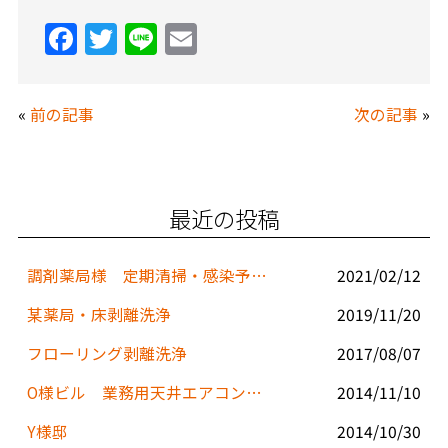
F
T
Li
E
a
w
n
m
c
itt
e
ai
«
前の記事
次の記事
»
e
er
l
b
o
最近の投稿
o
k
調剤薬局様 定期清掃・感染予防対策
2021/02/12
某薬局・床剥離洗浄
2019/11/20
フローリング剥離洗浄
2017/08/07
O様ビル 業務用天井エアコンクリーニング
2014/11/10
Y様邸
2014/10/30