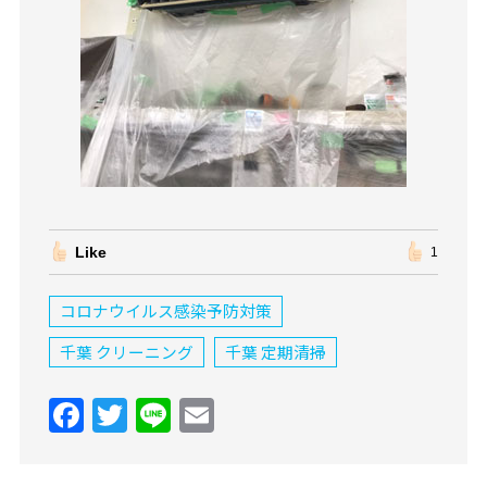
Like
1
コロナウイルス感染予防対策
千葉 クリーニング
千葉 定期清掃
F
T
Li
E
a
w
n
m
c
itt
e
ai