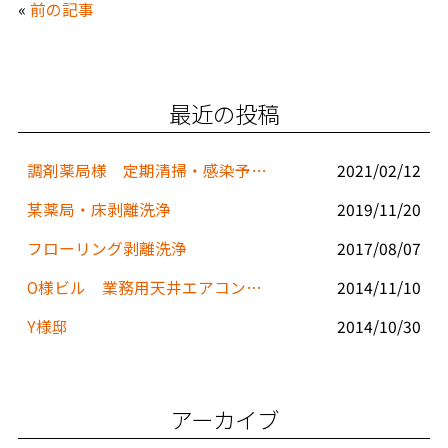
«
前の記事
e
er
l
b
o
最近の投稿
o
k
調剤薬局様 定期清掃・感染予防対策
2021/02/12
某薬局・床剥離洗浄
2019/11/20
フローリング剥離洗浄
2017/08/07
O様ビル 業務用天井エアコンクリーニング
2014/11/10
Y様邸
2014/10/30
アーカイブ